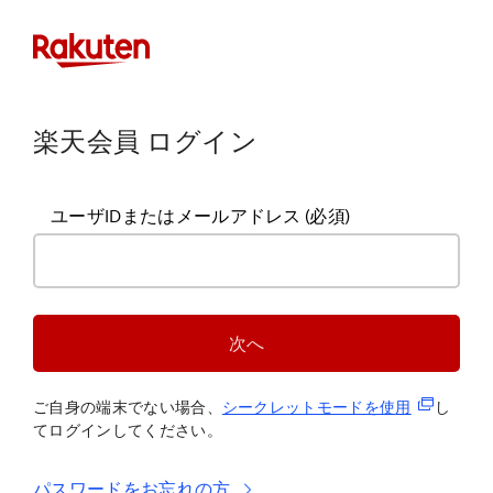
楽天会員 ログイン
ユーザIDまたはメールアドレス
(必須)
次へ
(新規タブ
ご自身の端末でない場合、
シークレットモードを使
用
し
てログインしてください。
パスワードをお忘れの方